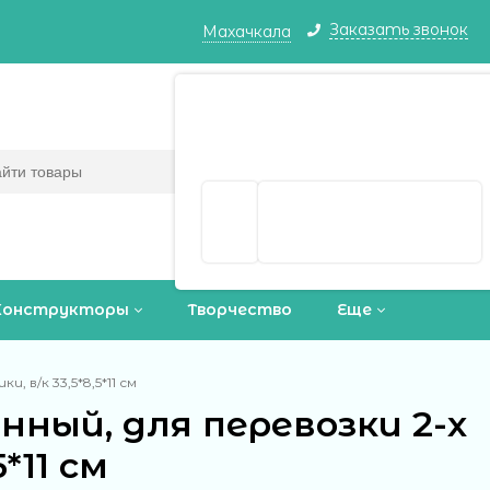
Заказать звонок
Махачкала
Махачкала ваш город?
Корзина
0
(пусто)
Да
Выбрать другой город
Конструкторы
Творчество
Еще
 в/к 33,5*8,5*11 см
ный, для перевозки 2-х
*11 см