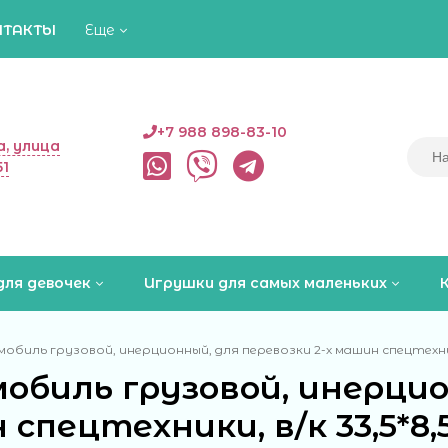
НТАКТЫ
Еще
+7 988 898-83-10
, улица
51
для девочек
Игрушки для самых маленьких
обиль грузовой, инерционный, для перевозки 2-х машин спецтехники,
биль грузовой, инерцион
спецтехники, в/к 33,5*8,5