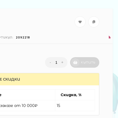
РТИКУЛ:
2092218
-
+
КУПИТЬ
Е СКИДКИ
е
Скидка, %
заказе от 10 000₽
15