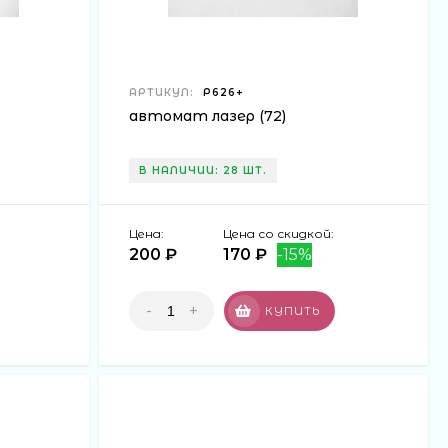
ого, в магазине действуют различные акционные
ли Вашего города нет среди списка тех, в которых
в любой населённый пункт России. Регистрируйтесь на
АРТИКУЛ:
Р626+
автомат лазер (72)
В НАЛИЧИИ: 28 ШТ.
Цена:
Цена со скидкой:
200 ₽
170 ₽
-15%
-
+
КУПИТЬ