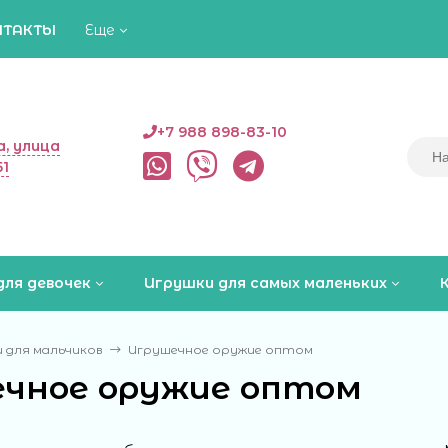
НТАКТЫ
Еще
+7 988 898-83-10
, улица
51
для девочек
Игрушки для самых маленьких
 для мальчиков
Игрушечное оружие оптом
чное оружие оптом