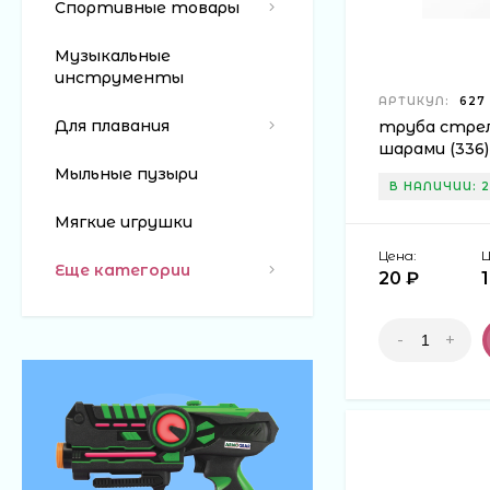
Спортивные товары
Обычно при масс
предложения, по
Музыкальные
работает магази
инструменты
сайте и следите
АРТИКУЛ:
627
Для плавания
труба стре
шарами (336)
Мыльные пузыри
В НАЛИЧИИ: 2
Мягкие игрушки
Цена:
Ц
Еще категории
20 ₽
-
+