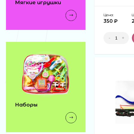
Мягкие игрушки
Цена:
Ц
350 ₽
-
+
Наборы