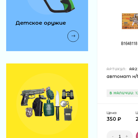
Детское оружие
АРТИКУЛ:
AR2
автомат н/б 
В НАЛИЧИИ: 1
Цена:
Ц
350 ₽
-
+