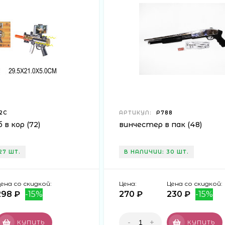
2C
АРТИКУЛ:
Р788
в кор (72)
винчестер в пак (48)
27 ШТ.
В НАЛИЧИИ: 30 ШТ.
ена со скидкой:
Цена:
Цена со скидкой:
298 ₽
-15%
270 ₽
230 ₽
-15%
-
+
КУПИТЬ
КУПИТЬ