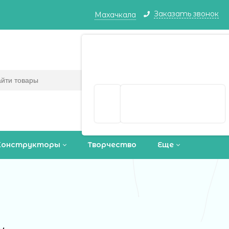
Заказать звонок
Махачкала
Махачкала ваш город?
Корзина
0
(пусто)
Да
Выбрать другой город
Конструкторы
Творчество
Еще