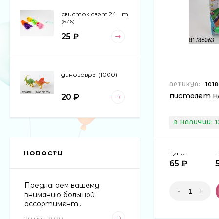
свисток свет 24шт
(576)
25 ₽
динозавры (1000)
АРТИКУЛ:
1018
пистолет н/б
20 ₽
В НАЛИЧИИ: 1
НОВОСТИ
Цена:
Ц
65 ₽
Предлагаем вашему
-
+
вниманию большой
ассортимент...
20 мая 2020