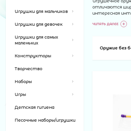
Игрушечное оружи
отличаются широ
Игрушки для мальчиков
интересная инте
все детские пре
Игрушки для девочек
ЧИТАТЬ ДАЛЕЕ
стреляют мягким
Игрушки для самых
Детское 
маленьких
любой пр
Оружие без 
Конструкторы
Комплекты оружи
Творчество
даже встретить 
качестве, долго
Наборы
"Сколько стоит 
игрушки. Теперь
Игры
в онлайн простр
Детская гигиена
Для тех,
Песочные наборы/игрушки
предлага