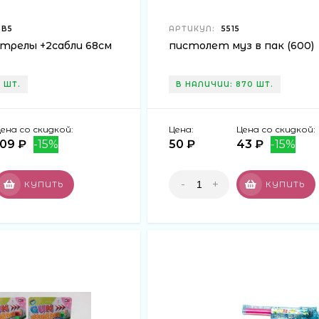
5В5
АРТИКУЛ:
5515
стрелы +2сабли 68см
пистолет муз в пак (600)
 ШТ.
В НАЛИЧИИ: 870 ШТ.
ена со скидкой:
Цена:
Цена со скидкой:
109 ₽
-15%
50 ₽
43 ₽
-15%
-
+
КУПИТЬ
КУПИТЬ