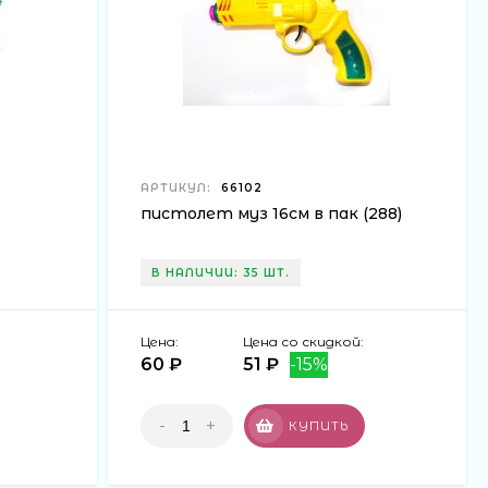
АРТИКУЛ:
66102
пистолет муз 16см в пак (288)
В НАЛИЧИИ: 35 ШТ.
Цена:
Цена со скидкой:
60 ₽
51 ₽
-15%
-
+
КУПИТЬ