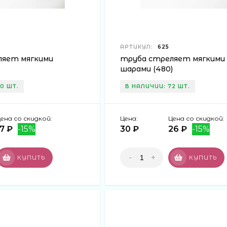
овых закупках продавец делает неплохую скидку. Более т
этому товар можно купить с двойной выгодой. Кстати, ес
н – можно заказать доставку. Курьеры привезут товар 
 за новостями о действующей системе скидок.
АРТИКУЛ:
625
ляет мягкими
труба стреляет мягкими
шарами (480)
0 ШТ.
В НАЛИЧИИ: 72 ШТ.
ена со скидкой:
Цена:
Цена со скидкой:
17 ₽
-15%
30 ₽
26 ₽
-15%
-
+
КУПИТЬ
КУПИТЬ