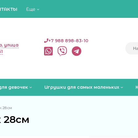
НТАКТЫ
Еще
+7 988 898-83-10
, улица
51
для девочек
Игрушки для самых маленьких
к 28см
 28см