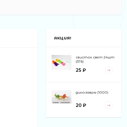
АКЦИЯ!
свисток свет 24шт
(576)
25 ₽
динозавры (1000)
20 ₽