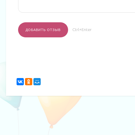
Ctrl+Enter