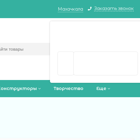
Заказать звонок
Махачкала
Махачкала ваш город?
Корзина
0
(пусто)
Да
Выбрать другой город
Конструкторы
Творчество
Еще