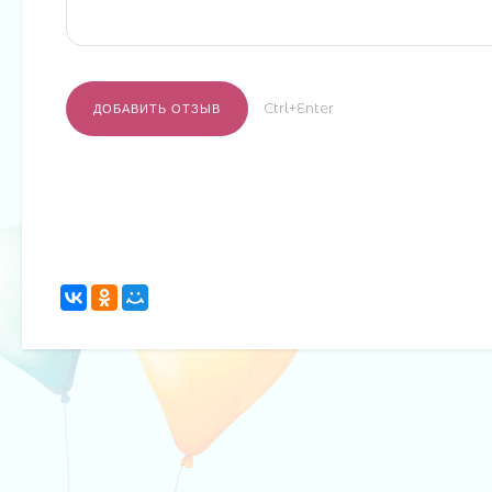
Ctrl+Enter