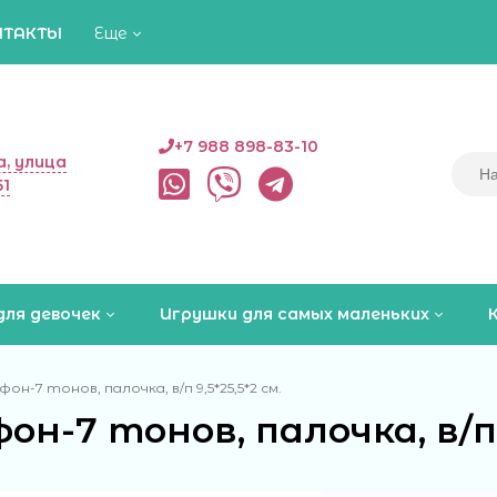
НТАКТЫ
Еще
+7 988 898-83-10
, улица
51
для девочек
Игрушки для самых маленьких
он-7 тонов, палочка, в/п 9,5*25,5*2 см.
он-7 тонов, палочка, в/п 9