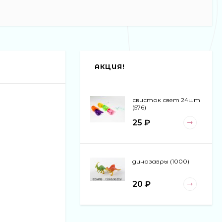
АКЦИЯ!
свисток свет 24шт
(576)
25 ₽
динозавры (1000)
20 ₽