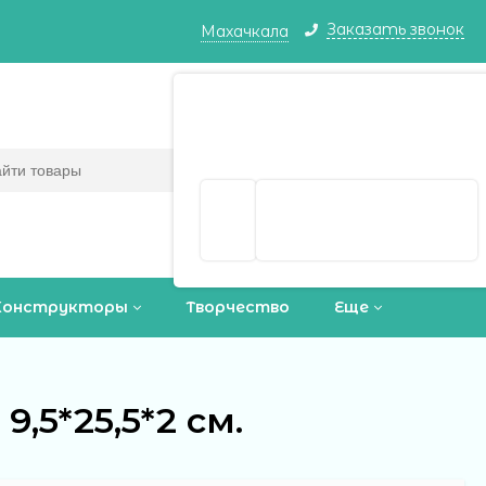
Заказать звонок
Махачкала
Махачкала ваш город?
Корзина
0
(пусто)
Да
Выбрать другой город
Конструкторы
Творчество
Еще
,5*25,5*2 см.