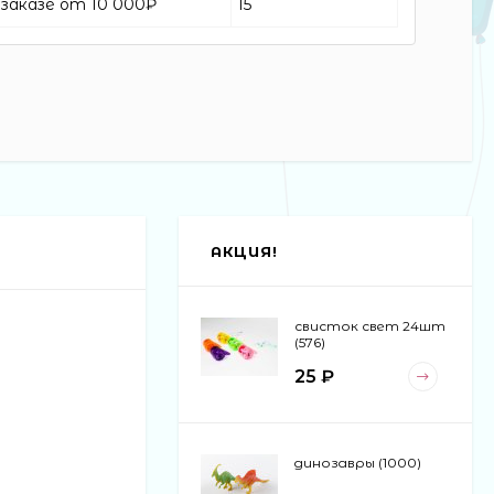
заказе от 10 000₽
15
АКЦИЯ!
свисток свет 24шт
(576)
25 ₽
динозавры (1000)