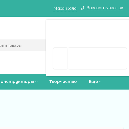
Заказать звонок
Махачкала
Махачкала ваш город?
Корзина
0
(пусто)
Да
Выбрать другой город
Конструкторы
Творчество
Еще