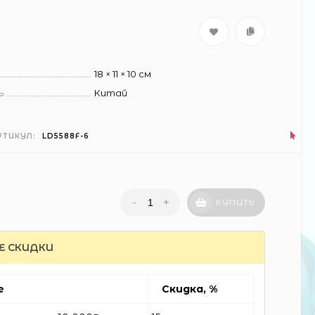
18 × 11 × 10 см
ь
Китай
РТИКУЛ:
LD5588F-6
-
+
КУПИТЬ
Е СКИДКИ
е
Скидка, %