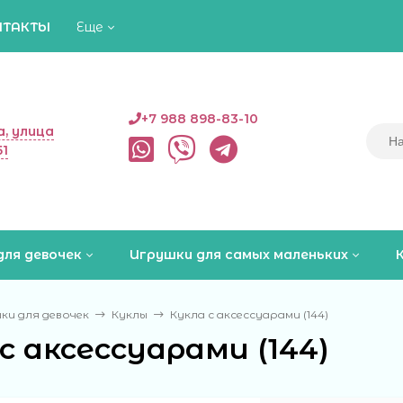
НТАКТЫ
Еще
+7 988 898-83-10
, улица
51
для девочек
Игрушки для самых маленьких
ки для девочек
Куклы
Кукла с аксессуарами (144)
с аксессуарами (144)