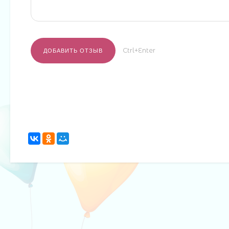
Ctrl+Enter