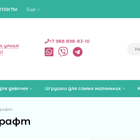
НТАКТЫ
Еще
+7 988 898-83-10
, улица
51
для девочек
Игрушки для самых маленьких
крафт
крафт