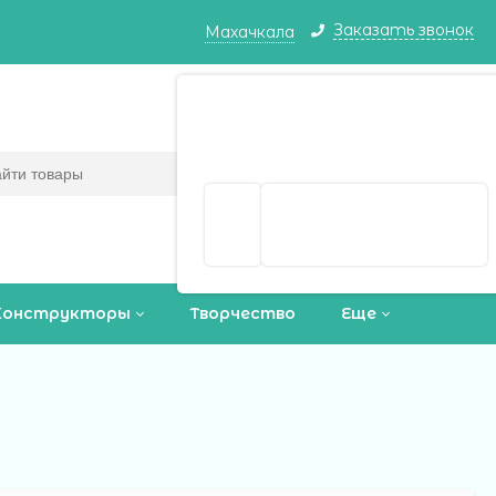
Заказать звонок
Махачкала
Махачкала ваш город?
Корзина
0
(пусто)
Да
Выбрать другой город
Конструкторы
Творчество
Еще