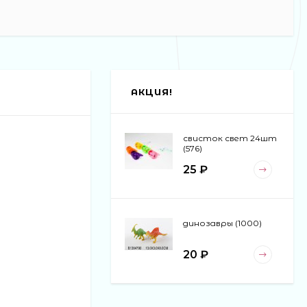
АКЦИЯ!
свисток свет 24шт
(576)
25 ₽
динозавры (1000)
20 ₽