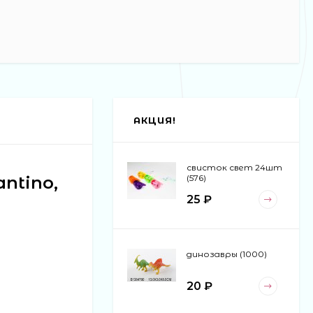
АКЦИЯ!
свисток свет 24шт
ntino,
(576)
25 ₽
динозавры (1000)
20 ₽