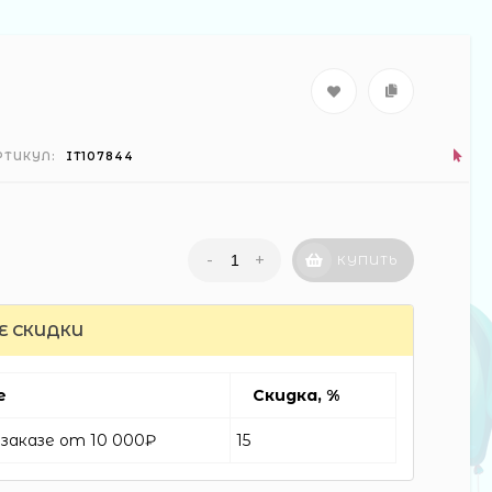
РТИКУЛ:
IT107844
-
+
КУПИТЬ
Е СКИДКИ
е
Скидка, %
заказе от 10 000₽
15