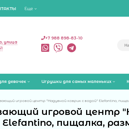
НТАКТЫ
Еще
+7 988 898-83-10
, улица
51
для девочек
Игрушки для самых маленьких
вающий игровой центр "Надувной коврик с водой" Elefantino, пищалк
вающий игровой центр "
 Elefantino, пищалка, раз