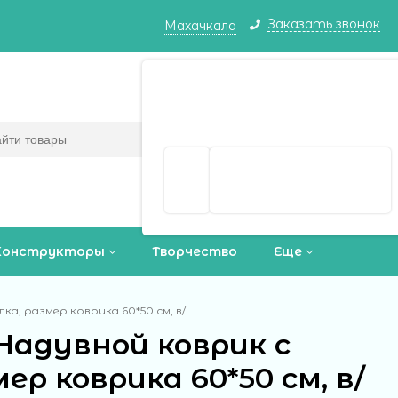
Заказать звонок
Махачкала
Махачкала ваш город?
Корзина
0
(пусто)
Да
Выбрать другой город
Конструкторы
Творчество
Еще
а, размер коврика 60*50 см, в/
Надувной коврик с
мер коврика 60*50 см, в/