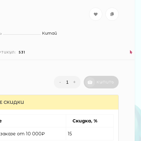
ь
Китай
РТИКУЛ:
531
-
+
КУПИТЬ
Е СКИДКИ
е
Скидка, %
заказе от 10 000₽
15