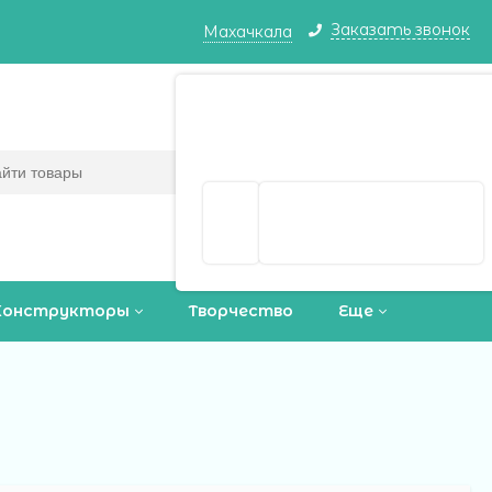
Заказать звонок
Махачкала
Махачкала ваш город?
Корзина
0
(пусто)
Да
Выбрать другой город
Конструкторы
Творчество
Еще