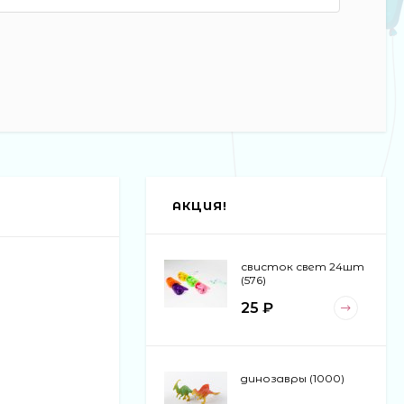
АКЦИЯ!
свисток свет 24шт
(576)
25 ₽
динозавры (1000)