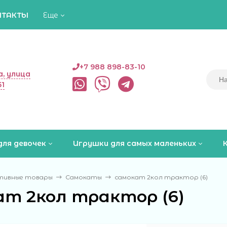
НТАКТЫ
Еще
+7 988 898-83-10
, улица
51
для девочек
Игрушки для самых маленьких
тивные товары
Самокаты
самокат 2кол трактор (6)
ат 2кол трактор (6)